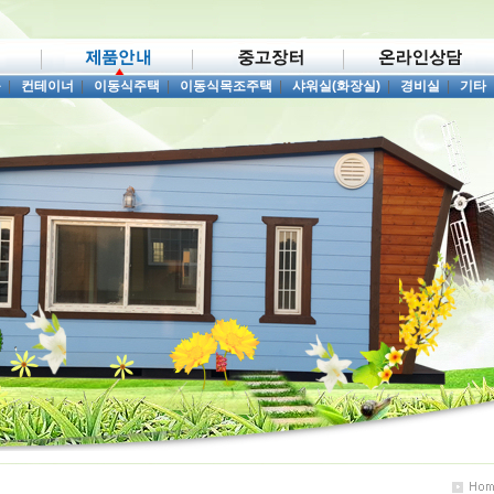
품
|
컨테이너
|
이동식주택
|
이동식목조주택
|
샤워실(화장실)
|
경비실
|
기타