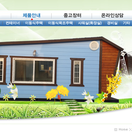
품
|
컨테이너
|
이동식주택
|
이동식목조주택
|
샤워실(화장실)
|
경비실
|
기타