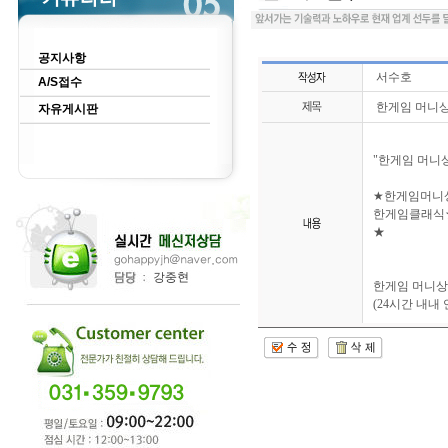
공지사항
서수호
A/S접수
한게임 머니상 
자유게시판
"한게임 머니상 
★한게임머니
한게임클래식
★
한게임 머니상 
(24시간 내내