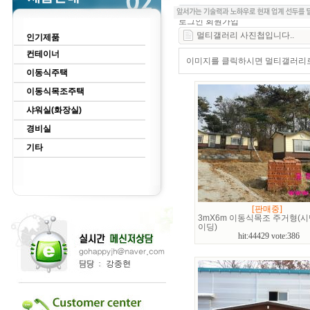
로그인
회원가입
멀티갤러리 사진첩입니다..
인기제품
컨테이너
이미지를 클릭하시면 멀티갤러리로 
이동식주택
이동식목조주택
샤워실(화장실)
경비실
기타
[판매중]
3mX6m 이동식목조 주거형(
이딩)
hit:44429 vote:386