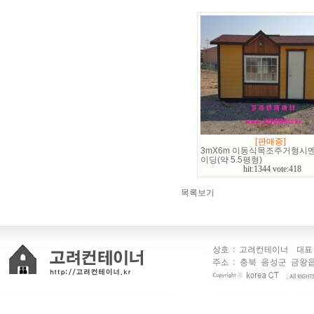
[판매중]
3mX6m 이동식목조주거형시
이딩(약 5.5평형)
hit:1344 vote:418
목록보기