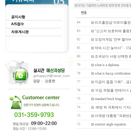
공지사항
리즈출장샵 아트미출장
84
A/S접수
"신고자 보호하려 출동
83
자유게시판
오징어게임 '깐부 할아버
82
약속 시간 늦어서"…15
81
조국보다 사랑 선택한 前
80
what is a diploma
79
what is haccp certification
78
지금이 줍줍 기회?…금값
77
'수입 위험물 컨테이너
76
standard brick length
75
예방 뒤 국회에서 기자
74
이재명 대통령 "외화반
73
exterior angle equation
72