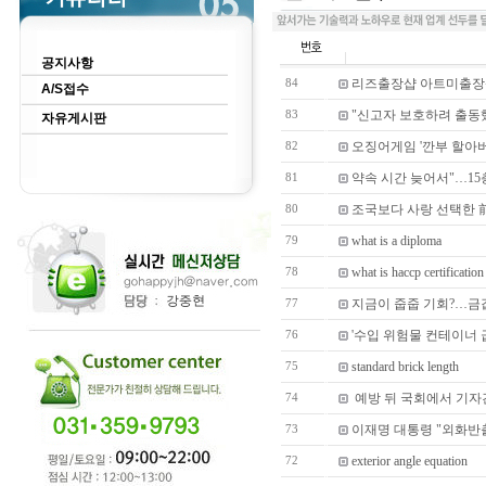
공지사항
리즈출장샵 아트미출장
84
A/S접수
"신고자 보호하려 출동
83
자유게시판
오징어게임 '깐부 할아버
82
약속 시간 늦어서"…15
81
조국보다 사랑 선택한 前
80
what is a diploma
79
what is haccp certification
78
지금이 줍줍 기회?…금값
77
'수입 위험물 컨테이너
76
standard brick length
75
예방 뒤 국회에서 기자
74
이재명 대통령 "외화반
73
exterior angle equation
72