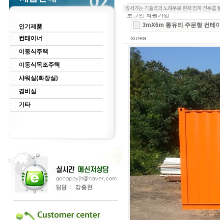
로그인
회원가입
3mX6m 통유리 주문형 컨테
인기제품
컨테이너
korea
이동식주택
이동식목조주택
샤워실(화장실)
경비실
기타