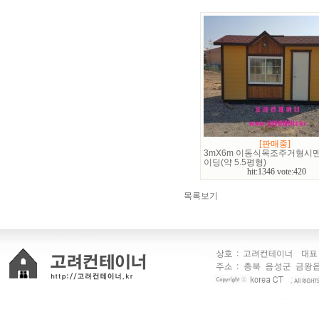
[판매중]
3mX6m 이동식목조주거형시
이딩(약 5.5평형)
hit:1346 vote:420
목록보기