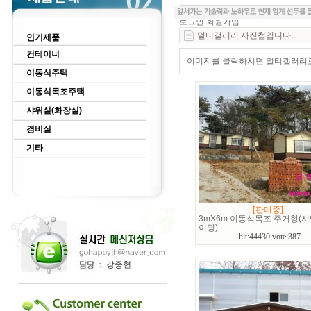
로그인
회원가입
멀티갤러리 사진첩입니다..
인기제품
컨테이너
이미지를 클릭하시면 멀티갤러리로 
이동식주택
이동식목조주택
샤워실(화장실)
경비실
기타
[판매중]
3mX6m 이동식목조 주거형(
이딩)
hit:44430 vote:387