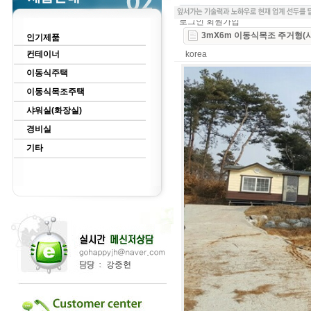
로그인
회원가입
3mX6m 이동식목조 주거형(
인기제품
컨테이너
korea
이동식주택
이동식목조주택
샤워실(화장실)
경비실
기타