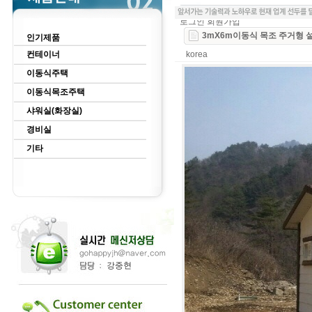
로그인
회원가입
3mX6m이동식 목조 주거형 설
인기제품
컨테이너
korea
이동식주택
이동식목조주택
샤워실(화장실)
경비실
기타