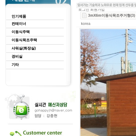
로그인
회원가입
3mX6m이동식목조주거형(3)
인기제품
컨테이너
korea
이동식주택
이동식목조주택
샤워실(화장실)
경비실
기타