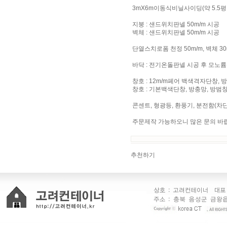
3mX6m이동식비닐사이딩(약 5.5평
지붕 : 샌드위치판넬 50m/m 시공
벽체 : 샌드위치판넬 50m/m 시공
단열스치로폼 천정 50m/m, 벽체 3
바닥 : 전기온돌판넬 시공 후 모노
창호 : 12m/m페어 백색격자단창, 방충망
창호 : 기본백색단창, 방충망, 방범창살 시
콘센트, 형광등, 환풍기, 분전함(차
주문제작 가능하오니 많은 문의 바
추천하기