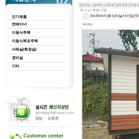
로그인
회원가입
3mX6m이동식비닐사이딩(약 
인기제품
컨테이너
korea
이동식주택
이동식목조주택
샤워실(화장실)
경비실
기타