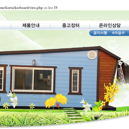
ome/korea/korboard/view.php
on line
19
공지사항
|
A/S접수